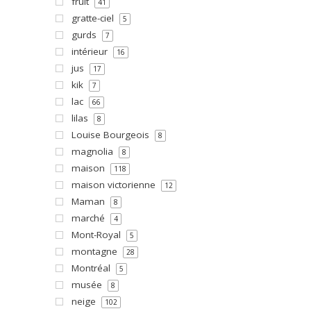
fruit
41
gratte-ciel
5
gurds
7
intérieur
16
jus
17
kik
7
lac
66
lilas
8
Louise Bourgeois
8
magnolia
8
maison
118
maison victorienne
12
Maman
8
marché
4
Mont-Royal
5
montagne
28
Montréal
5
musée
8
neige
102