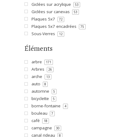
Giclées sur acrylique
53
Giclées sur canevas
53
Plaques 5x7
72
Plaques 5x7 encadrées
75
Sous-Verres
12
Éléments
arbre
171
Arbres
26
arche
13
auto
8
automne
5
bicyclette
5
borne-fontaine
4
bouleau
7
café
18
campagne
30
canal rideau
8