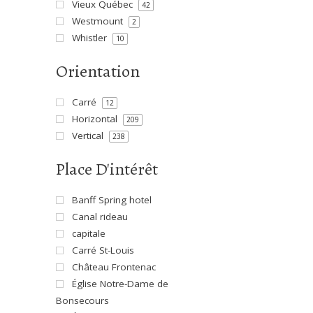
Vieux Québec
42
Westmount
2
Whistler
10
Orientation
Carré
12
Horizontal
209
Vertical
238
Place D'intérêt
Banff Spring hotel
Canal rideau
capitale
Carré St-Louis
Château Frontenac
Église Notre-Dame de
Bonsecours