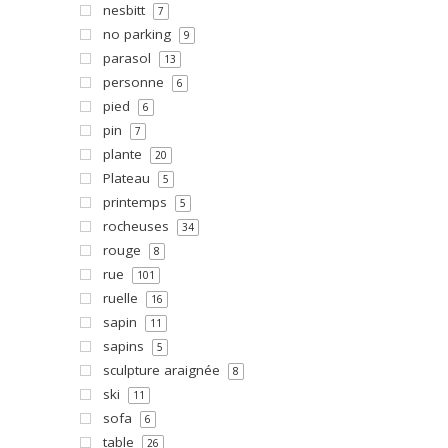
nesbitt
7
no parking
9
parasol
13
personne
6
pied
6
pin
7
plante
20
Plateau
5
printemps
5
rocheuses
34
rouge
8
rue
101
ruelle
16
sapin
11
sapins
5
sculpture araignée
8
ski
11
sofa
6
table
26