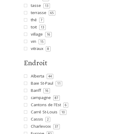
tasse
13
terrasse
65
thé
7
toit
13
village
16
vin
15
vitraux
8
Endroit
Alberta
44
Baie St-Paul
11
Banff
16
campagne
87
Cantons de l'Est
6
Carré St-Louis
10
Cassis
2
Charlevoix
37
Europe
82