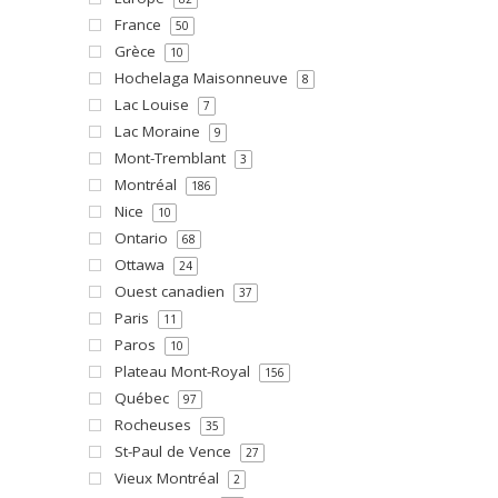
France
50
Grèce
10
Hochelaga Maisonneuve
8
Lac Louise
7
Lac Moraine
9
Mont-Tremblant
3
Montréal
186
Nice
10
Ontario
68
Ottawa
24
Ouest canadien
37
Paris
11
Paros
10
Plateau Mont-Royal
156
Québec
97
Rocheuses
35
St-Paul de Vence
27
Vieux Montréal
2