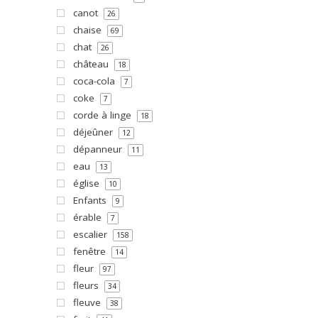
canot
26
chaise
69
chat
26
château
18
coca-cola
7
coke
7
corde à linge
18
déjeûner
12
dépanneur
11
eau
13
église
10
Enfants
9
érable
7
escalier
158
fenêtre
14
fleur
97
fleurs
34
fleuve
38