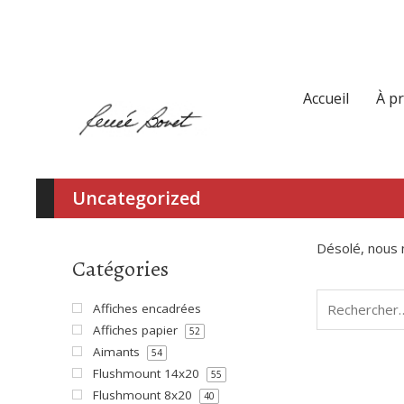
Accueil
À p
Uncategorized
Désolé, nous n
Catégories
Rechercher :
Affiches encadrées
Affiches papier
52
Aimants
54
Flushmount 14x20
55
Flushmount 8x20
40