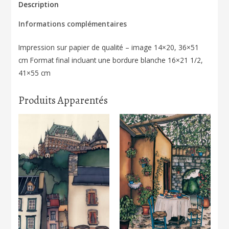
St-
Description
Paul,
Informations complémentaires
Québec
151
Impression sur papier de qualité – image 14×20, 36×51
cm Format final incluant une bordure blanche 16×21 1/2,
41×55 cm
Produits Apparentés