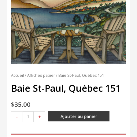
Accueil
/
Affiches papier
/ Baie St-Paul, Québec 151
Baie St-Paul, Québec 151
$
35.00
quantité
Ajouter au panier
-
+
de
Baie