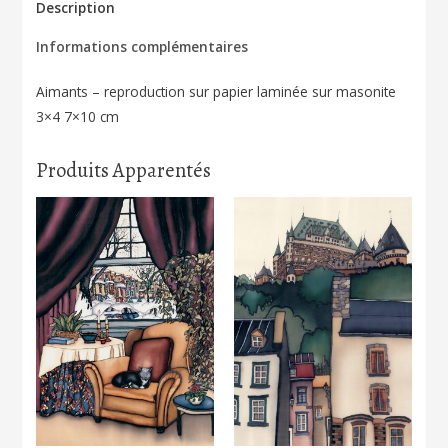
Avenue
Description
166
Informations complémentaires
Aimants – reproduction sur papier laminée sur masonite
3×4 7×10 cm
Produits Apparentés