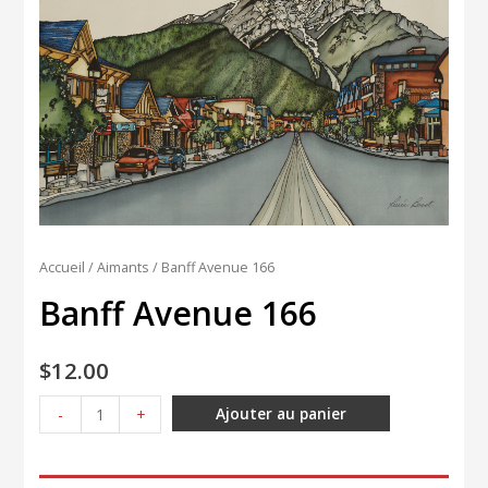
Accueil
/
Aimants
/ Banff Avenue 166
Banff Avenue 166
$
12.00
quantité
Ajouter au panier
-
+
de
Banff