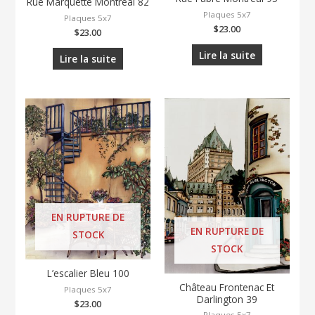
Rue Marquette Montréal 82
Plaques 5x7
Plaques 5x7
$
23.00
$
23.00
Lire la suite
Lire la suite
EN RUPTURE DE
EN RUPTURE DE
STOCK
STOCK
L’escalier Bleu 100
Château Frontenac Et
Plaques 5x7
Darlington 39
$
23.00
Plaques 5x7