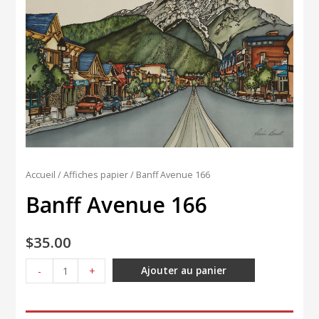
Accueil
/
Affiches papier
/ Banff Avenue 166
Banff Avenue 166
$
35.00
quantité
Ajouter au panier
-
+
de
Banff