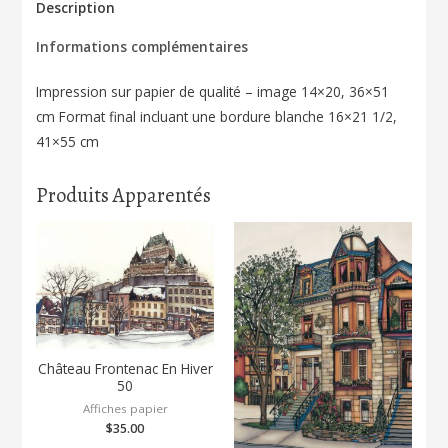
Avenue
Description
166
Informations complémentaires
Impression sur papier de qualité – image 14×20, 36×51
cm Format final incluant une bordure blanche 16×21 1/2,
41×55 cm
Produits Apparentés
Château Frontenac En Hiver
50
Affiches papier
$
35.00