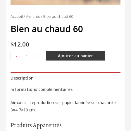
Accueil
/
Aimants
/ Bien au chaud 60
Bien au chaud 60
$
12.00
quantité
Ajouter au panier
-
+
de
Bien
au
Description
chaud
Informations complémentaires
60
Aimants – reproduction sur papier laminée sur masonite
3×4 7×10 cm
Produits Apparentés