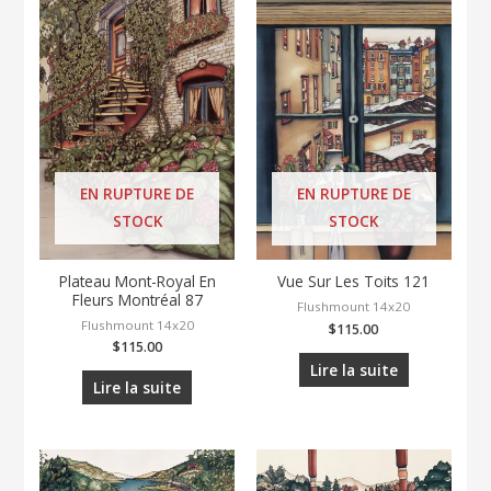
EN RUPTURE DE
EN RUPTURE DE
STOCK
STOCK
Plateau Mont-Royal En
Vue Sur Les Toits 121
Fleurs Montréal 87
Flushmount 14x20
Flushmount 14x20
$
115.00
$
115.00
Lire la suite
Lire la suite