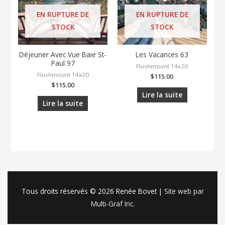
EN RUPTURE DE
EN RUPTURE DE
STOCK
STOCK
Déjeuner Avec Vue Baie St-
Les Vacances 63
Paul 97
Flushmount 14x20
Flushmount 14x20
$
115.00
$
115.00
Lire la suite
Lire la suite
Tous droits réservés © 2026
Renée Bovet
|
Site web par
Multi-Graf Inc.