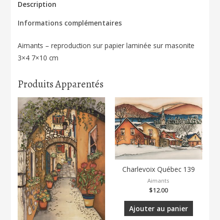
sur
Description
le
Informations complémentaires
lac
163
Aimants – reproduction sur papier laminée sur masonite
3×4 7×10 cm
Produits Apparentés
Charlevoix Québec 139
Aimants
$
12.00
Ajouter au panier