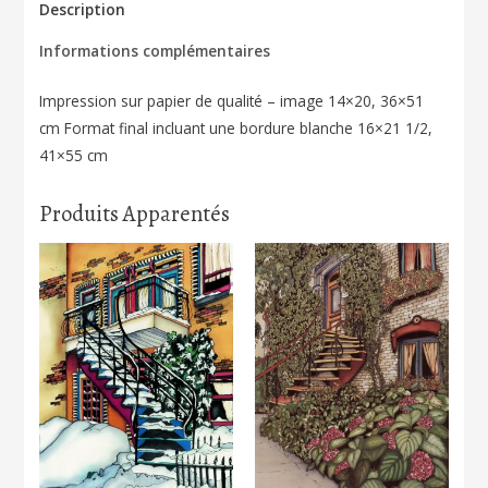
sur
Description
le
Informations complémentaires
lac
163
Impression sur papier de qualité – image 14×20, 36×51
cm Format final incluant une bordure blanche 16×21 1/2,
41×55 cm
Produits Apparentés