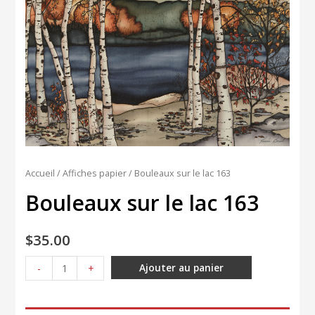
Accueil
/
Affiches papier
/ Bouleaux sur le lac 163
Bouleaux sur le lac 163
$
35.00
quantité
Ajouter au panier
-
+
de
Bouleaux