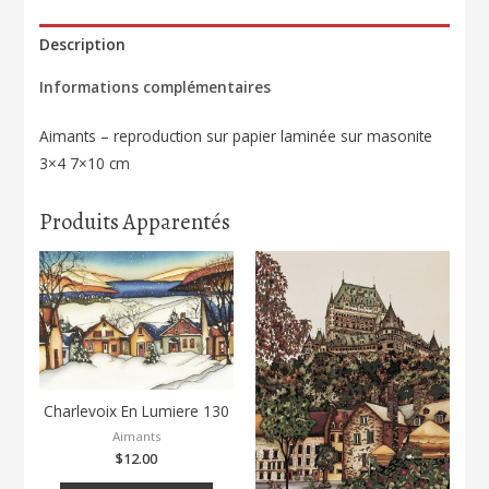
Canal
Rideau
Description
172
Informations complémentaires
Aimants – reproduction sur papier laminée sur masonite
3×4 7×10 cm
Produits Apparentés
Charlevoix En Lumiere 130
Aimants
$
12.00