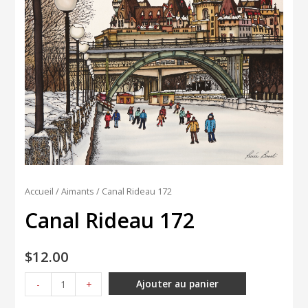
Accueil
/
Aimants
/ Canal Rideau 172
Canal Rideau 172
$
12.00
quantité
Ajouter au panier
-
+
de