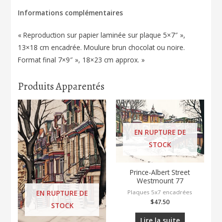
Informations complémentaires
« Reproduction sur papier laminée sur plaque 5×7″ »,
13×18 cm encadrée. Moulure brun chocolat ou noire.
Format final 7×9″ », 18×23 cm approx. »
Produits Apparentés
EN RUPTURE DE
STOCK
Prince-Albert Street
Westmount 77
Plaques 5x7 encadrées
EN RUPTURE DE
$
47.50
STOCK
Lire la suite