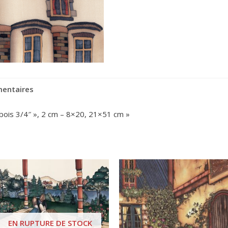
mentaires
 bois 3/4″ », 2 cm – 8×20, 21×51 cm »
EN RUPTURE DE STOCK