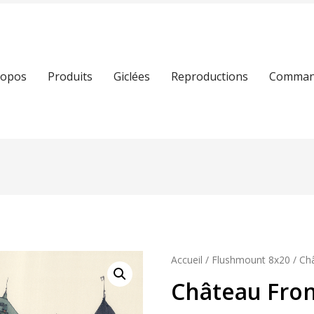
ropos
Produits
Giclées
Reproductions
Command
Accueil
/
Flushmount 8x20
/ Ch
Château Fron