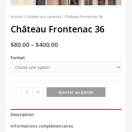
Accueil
/
Giclées sur canevas
/ Château Frontenac 36
Château Frontenac 36
$
80.00
–
$
400.00
Format
quantité
Ajouter au panier
-
+
de
Château
Frontenac
Description
36
Informations complémentaires