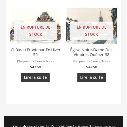
EN RUPTURE DE
EN RUPTURE DE
STOCK
STOCK
Château Frontenac En Hiver
Église Notre-Dame Des
50
Victoires Québec 38
Plaques 5x7 encadrées
Plaques 5x7 encadrées
$
47.50
$
47.50
Lire la suite
Lire la suite
Tous droits réservés © 2026
Renée Bovet
|
Site web par