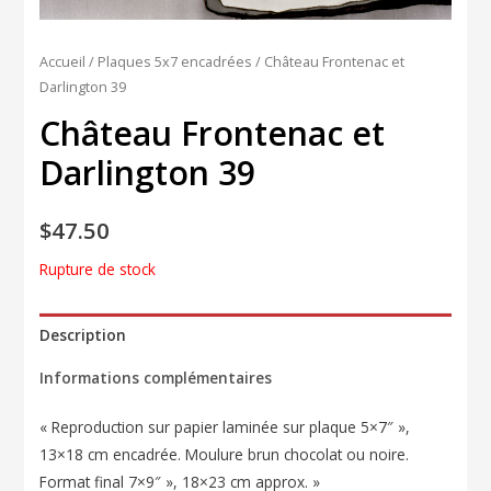
Accueil
/
Plaques 5x7 encadrées
/ Château Frontenac et
Darlington 39
Château Frontenac et
Darlington 39
$
47.50
Rupture de stock
Description
Informations complémentaires
« Reproduction sur papier laminée sur plaque 5×7″ »,
13×18 cm encadrée. Moulure brun chocolat ou noire.
Format final 7×9″ », 18×23 cm approx. »