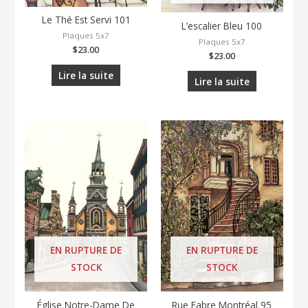
Le Thé Est Servi 101
L’escalier Bleu 100
Plaques 5x7
Plaques 5x7
$
23.00
$
23.00
Lire la suite
Lire la suite
EN RUPTURE DE
EN RUPTURE DE
STOCK
STOCK
Église Notre-Dame De
Rue Fabre Montréal 95