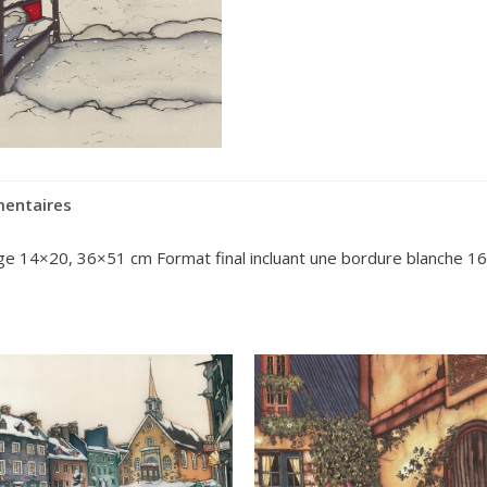
mentaires
age 14×20, 36×51 cm Format final incluant une bordure blanche 