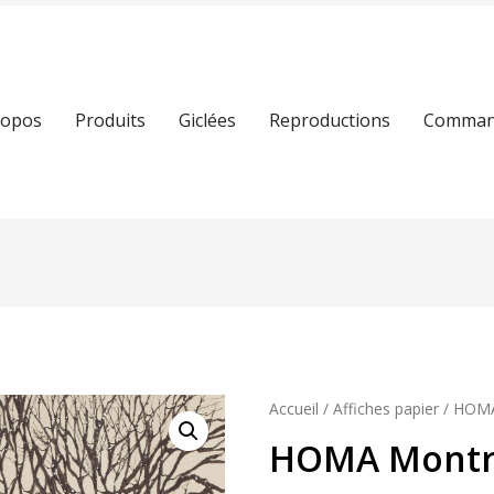
ropos
Produits
Giclées
Reproductions
Command
Accueil
/
Affiches papier
/ HOMA
HOMA Montré