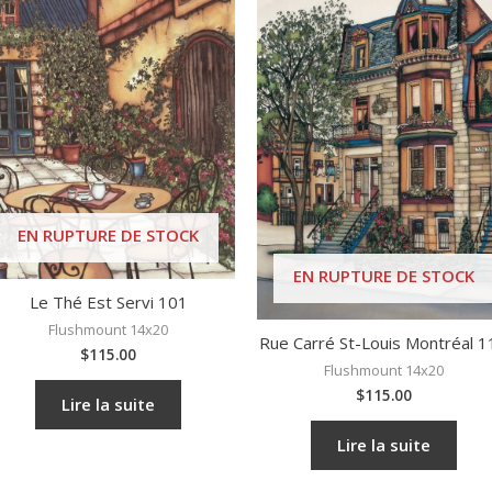
EN RUPTURE DE STOCK
EN RUPTURE DE STOCK
Le Thé Est Servi 101
Flushmount 14x20
Rue Carré St-Louis Montréal 1
$
115.00
Flushmount 14x20
$
115.00
Lire la suite
Lire la suite