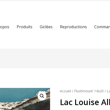
ropos
Produits
Giclées
Reproductions
Command
Accueil
/
Flushmount 14x20
/ L
Lac Louise Al