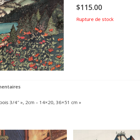
$
115.00
Rupture de stock
mentaires
 bois 3/4″ », 2cm – 14×20, 36×51 cm »