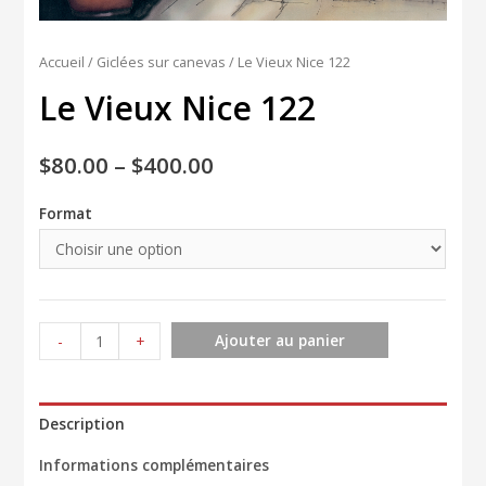
Accueil
/
Giclées sur canevas
/ Le Vieux Nice 122
Le Vieux Nice 122
$
80.00
–
$
400.00
Format
quantité
Ajouter au panier
-
+
de
Le
Vieux
Description
Nice
Informations complémentaires
122