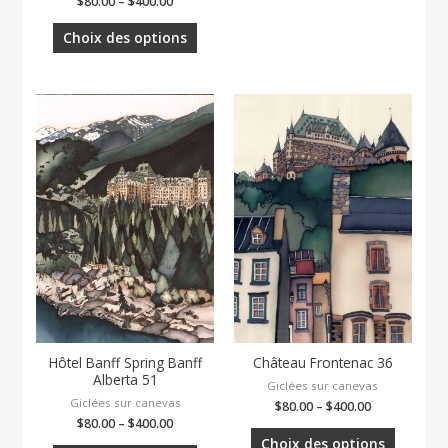
$
80.00
–
$
400.00
Choix des options
Hôtel Banff Spring Banff
Château Frontenac 36
Alberta 51
Giclées sur canevas
Giclées sur canevas
$
80.00
–
$
400.00
$
80.00
–
$
400.00
Choix des options