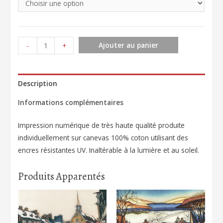
quantité
Ajouter au panier
-
+
de
Ma
ruelle
Description
au
Informations complémentaires
soleil
Montréal
Impression numérique de très haute qualité produite
126
individuellement sur canevas 100% coton utilisant des
encres résistantes UV. Inaltérable à la lumière et au soleil.
Produits Apparentés