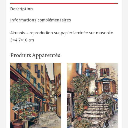
des
Description
Beaux-
Informations complémentaires
Arts
Ottawa
Aimants – reproduction sur papier laminée sur masonite
169
3×4 7×10 cm
Produits Apparentés