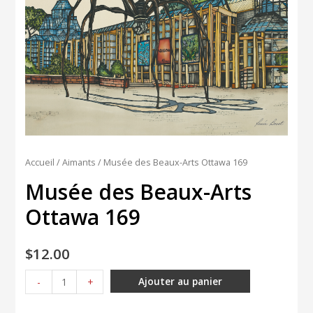
Accueil
/
Aimants
/ Musée des Beaux-Arts Ottawa 169
Musée des Beaux-Arts
Ottawa 169
$
12.00
quantité
Ajouter au panier
-
+
de
Musée