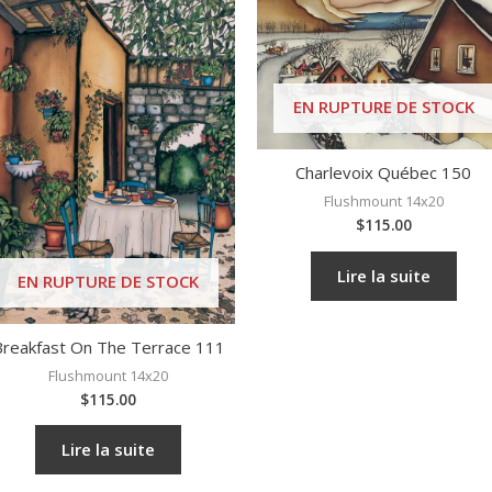
EN RUPTURE DE STOCK
Charlevoix Québec 150
Flushmount 14x20
$
115.00
Lire la suite
EN RUPTURE DE STOCK
Breakfast On The Terrace 111
Flushmount 14x20
$
115.00
Lire la suite