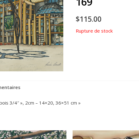
169
$
115.00
Rupture de stock
mentaires
 bois 3/4″ », 2cm – 14×20, 36×51 cm »