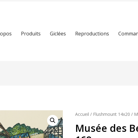
ropos
Produits
Giclées
Reproductions
Command
Accueil
/
Flushmount 14x20
/ M
Musée des B