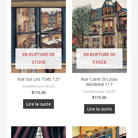
EN RUPTURE DE
EN RUPTURE DE
STOCK
STOCK
Rue Carré St-Louis
Vue Sur Les Toits 121
Montréal 117
Flushmount 14x20
Flushmount 14x20
$
115.00
$
115.00
Lire la suite
Lire la suite