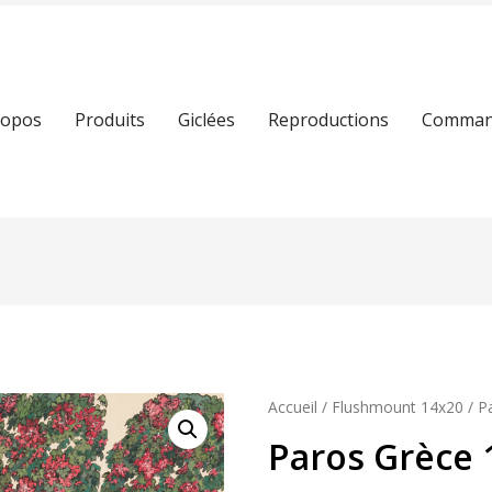
ropos
Produits
Giclées
Reproductions
Command
Accueil
/
Flushmount 14x20
/ P
Paros Grèce 