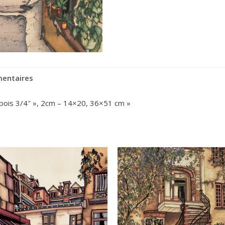
mentaires
 bois 3/4″ », 2cm – 14×20, 36×51 cm »