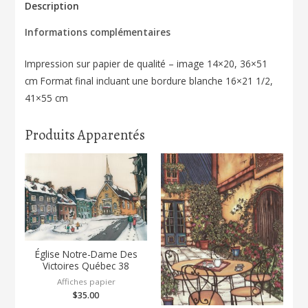
Hamel
Description
Québec
Informations complémentaires
157
Impression sur papier de qualité – image 14×20, 36×51
cm Format final incluant une bordure blanche 16×21 1/2,
41×55 cm
Produits Apparentés
Église Notre-Dame Des
Victoires Québec 38
Affiches papier
$
35.00