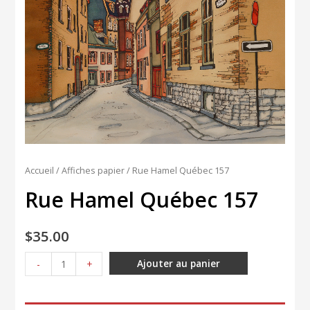
Accueil
/
Affiches papier
/ Rue Hamel Québec 157
Rue Hamel Québec 157
$
35.00
quantité
Ajouter au panier
-
+
de
Rue