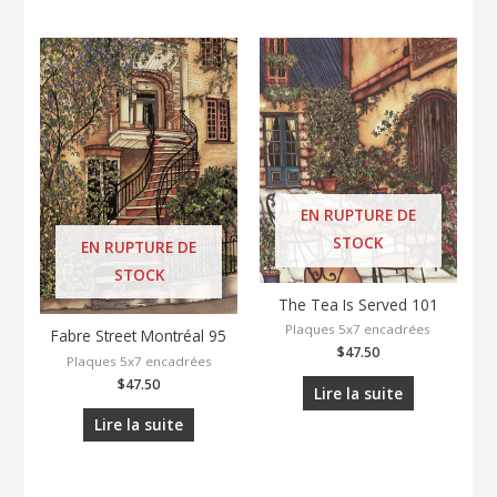
EN RUPTURE DE
STOCK
EN RUPTURE DE
STOCK
The Tea Is Served 101
Plaques 5x7 encadrées
Fabre Street Montréal 95
$
47.50
Plaques 5x7 encadrées
$
47.50
Lire la suite
Lire la suite