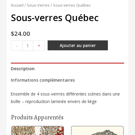
Accueil
/
Sous-Verres
/ Sous-verres Québec
Sous-verres Québec
$
24.00
quantité
Ajouter au panier
-
+
de
Sous-
verres
Description
Québec
Informations complémentaires
Ensemble de 4 sous-verrres différentes scènes dans une
boîte – reproduction laminée envers de liège
Produits Apparentés