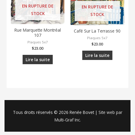
EN RUPTURE DE
EN RUPTURE DE
STOCK
STOCK
Rue Marquette Montréal
Café Sur La Terrasse 90
107
Plaques 5x7
Plaques 5x7
$
23.00
$
23.00
Lire la suite
Lire la suite
Tous droits réservés © 2026
Renée Bovet
|
Site web par
Multi-Graf Inc.