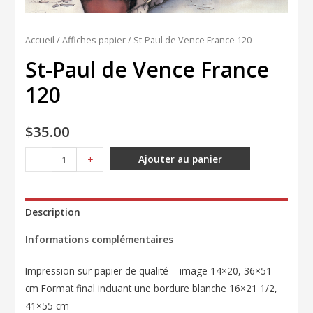
Accueil
/
Affiches papier
/ St-Paul de Vence France 120
St-Paul de Vence France
120
$
35.00
quantité
Ajouter au panier
-
+
de
St-
Paul
Description
de
Informations complémentaires
Vence
France
Impression sur papier de qualité – image 14×20, 36×51
120
cm Format final incluant une bordure blanche 16×21 1/2,
41×55 cm