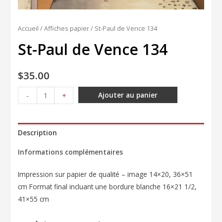
Accueil
/
Affiches papier
/ St-Paul de Vence 134
St-Paul de Vence 134
$
35.00
quantité
Ajouter au panier
-
+
de
St-
Paul
Description
de
Informations complémentaires
Vence
134
Impression sur papier de qualité – image 14×20, 36×51
cm Format final incluant une bordure blanche 16×21 1/2,
41×55 cm