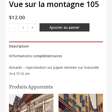
Vue sur la montagne 105
$
12.00
quantité
Ajouter au panier
-
+
de
Vue
sur
Description
la
Informations complémentaires
montagne
105
Aimants – reproduction sur papier laminée sur masonite
3×4 7×10 cm
Produits Apparentés