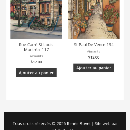
Rue Carré St-Louis
St-Paul De Vence 134
Montréal 117
Aimants
Aimants
$
12.00
$
12.00
Ajouter au panier
Ajouter au panier
Tous droits réservés © 2026
Renée Bovet
|
Site web par