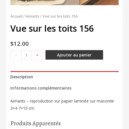
Accueil
/
Aimants
/ Vue sur les toits 156
Vue sur les toits 156
$
12.00
quantité
Ajouter au panier
-
+
de
Vue
sur
Description
les
Informations complémentaires
toits
156
Aimants – reproduction sur papier laminée sur masonite
3×4 7×10 cm
Produits Apparentés