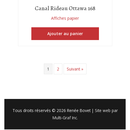
Canal Rideau Ottawa 168
Affiches papier
Ajouter au panier
1
2
Suivant »
Tous droits réservés © 2026
Renée Bovet
|
Site web par
Multi-Graf Inc.