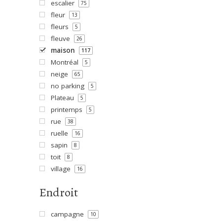
escalier
75
fleur
13
fleurs
5
fleuve
26
maison
117
Montréal
5
neige
65
no parking
5
Plateau
5
printemps
5
rue
38
ruelle
16
sapin
8
toit
8
village
16
Endroit
campagne
10