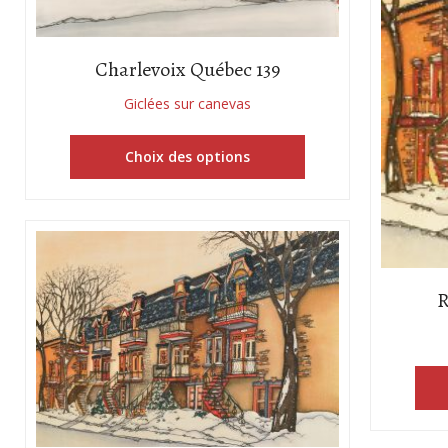
Charlevoix Québec 139
Giclées sur canevas
Choix des options
R