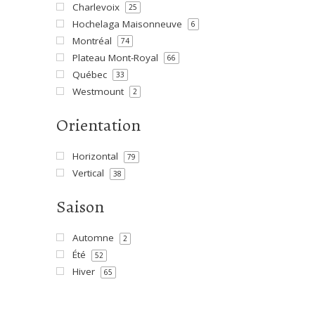
Charlevoix
25
Hochelaga Maisonneuve
6
Montréal
74
Plateau Mont-Royal
66
Québec
33
Westmount
2
Orientation
Horizontal
79
Vertical
38
Saison
Automne
2
Été
52
Hiver
65