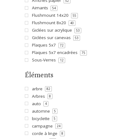
Affiches papier
52
Aimants
54
Flushmount 14x20
55
Flushmount 8x20
40
Giclées sur acrylique
53
Giclées sur canevas
53
Plaques 5x7
72
Plaques 5x7 encadrées
75
Sous-Verres
12
Éléments
arbre
82
Arbres
8
auto
4
automne
5
bicyclette
5
campagne
24
corde à linge
8