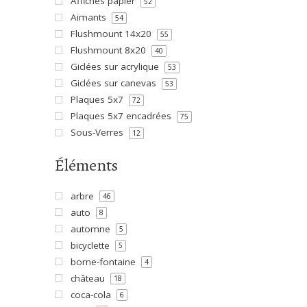
Affiches papier
52
Aimants
54
Flushmount 14x20
55
Flushmount 8x20
40
Giclées sur acrylique
53
Giclées sur canevas
53
Plaques 5x7
72
Plaques 5x7 encadrées
75
Sous-Verres
12
Éléments
arbre
46
auto
8
automne
5
bicyclette
5
borne-fontaine
4
château
18
coca-cola
6