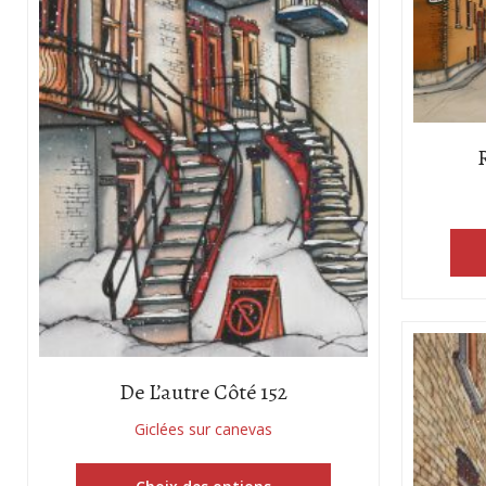
De L’autre Côté 152
Giclées sur canevas