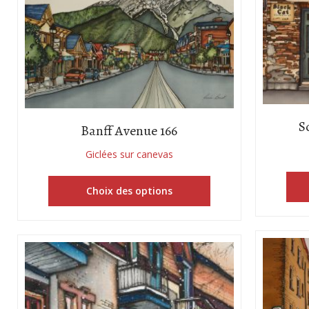
S
Banff Avenue 166
Giclées sur canevas
Choix des options