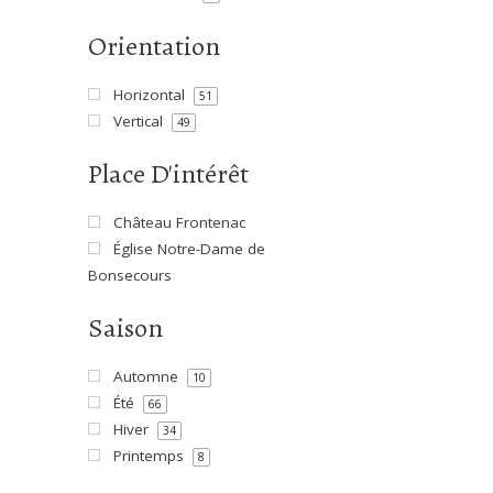
Orientation
Horizontal
51
Vertical
49
Place D'intérêt
Château Frontenac
Église Notre-Dame de
Bonsecours
Saison
Automne
10
Été
66
Hiver
34
Printemps
8