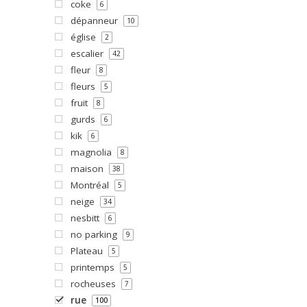
coke
6
dépanneur
10
église
2
escalier
42
fleur
8
fleurs
5
fruit
8
gurds
6
kik
6
magnolia
8
maison
38
Montréal
5
neige
34
nesbitt
6
no parking
9
Plateau
5
printemps
5
rocheuses
7
rue
100