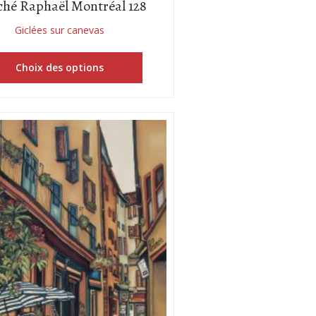
hé Raphaël Montréal 128
Giclées sur canevas
Choix des options