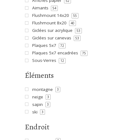
Affiches papier
52
Aimants
54
Flushmount 14x20
55
Flushmount 8x20
40
Giclées sur acrylique
53
Giclées sur canevas
53
Plaques 5x7
72
Plaques 5x7 encadrées
75
Sous-Verres
12
Éléments
montagne
3
neige
3
sapin
3
ski
3
Endroit