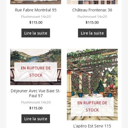
Rue Fabre Montréal 95
Château Frontenac 36
Flushmount 14x20
Flushmount 14x20
$
115.00
$
115.00
Lire la suite
Lire la suite
EN RUPTURE DE
STOCK
Déjeuner Avec Vue Baie St-
Paul 97
Flushmount 14x20
EN RUPTURE DE
$
115.00
STOCK
Lire la suite
L’apéro Est Servi 115