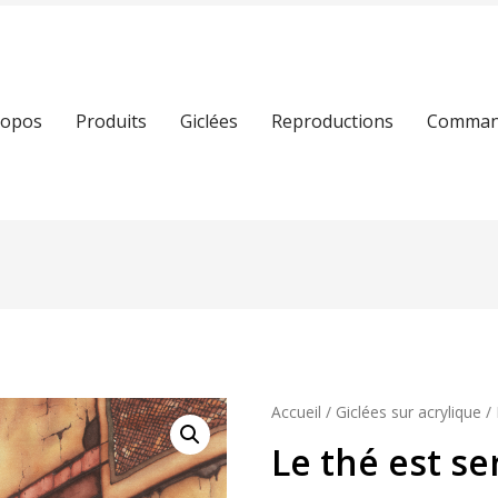
ropos
Produits
Giclées
Reproductions
Command
Accueil
/
Giclées sur acrylique
/ 
Le thé est se