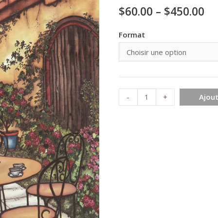
$
60.00
–
$
450.00
Format
quantité
-
+
Ajout
de
Le
thé
est
servi
101