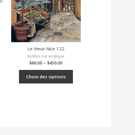
50
Le Vieux Nice 122
Giclées sur acrylique
$
60.00
–
$
450.00
Choix des options