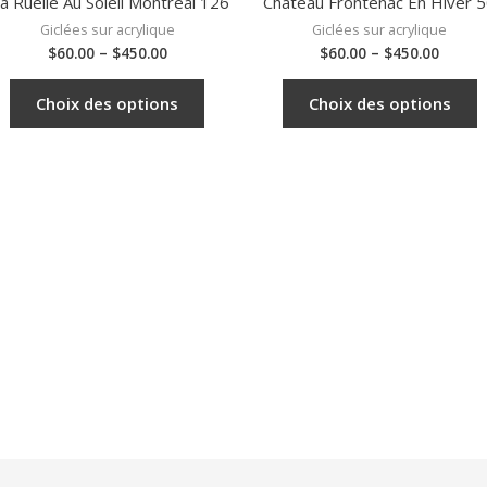
a Ruelle Au Soleil Montréal 126
Château Frontenac En Hiver 
Giclées sur acrylique
Giclées sur acrylique
$
60.00
–
$
450.00
$
60.00
–
$
450.00
Choix des options
Choix des options