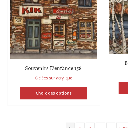
B
Souvenirs D’enfance 158
Giclées sur acrylique
Choix des options