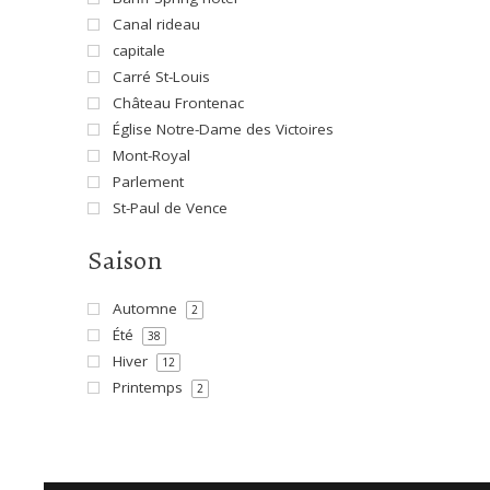
Canal rideau
capitale
Carré St-Louis
Château Frontenac
Église Notre-Dame des Victoires
Mont-Royal
Parlement
St-Paul de Vence
Saison
Automne
2
Été
38
Hiver
12
Printemps
2