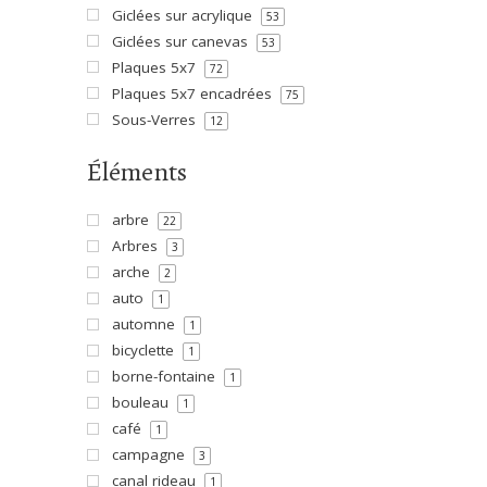
Giclées sur acrylique
53
Giclées sur canevas
53
Plaques 5x7
72
Plaques 5x7 encadrées
75
Sous-Verres
12
Éléments
arbre
22
Arbres
3
arche
2
auto
1
automne
1
bicyclette
1
borne-fontaine
1
bouleau
1
café
1
campagne
3
canal rideau
1