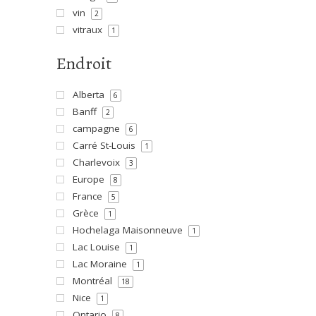
vin
2
vitraux
1
Endroit
Alberta
6
Banff
2
campagne
6
Carré St-Louis
1
Charlevoix
3
Europe
8
France
5
Grèce
1
Hochelaga Maisonneuve
1
Lac Louise
1
Lac Moraine
1
Montréal
18
Nice
1
Ontario
8