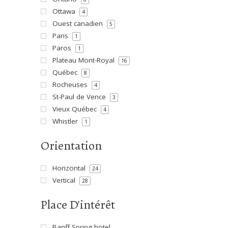
Ottawa
4
Ouest canadien
5
Paris
1
Paros
1
Plateau Mont-Royal
16
Québec
8
Rocheuses
4
St-Paul de Vence
3
Vieux Québec
4
Whistler
1
Orientation
Horizontal
24
Vertical
28
Place D'intérêt
Banff Spring hotel