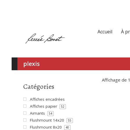
Accueil
À p
plexis
Affichage de 
Catégories
Affiches encadrées
Affiches papier
52
Aimants
54
Flushmount 14x20
55
Flushmount 8x20
40