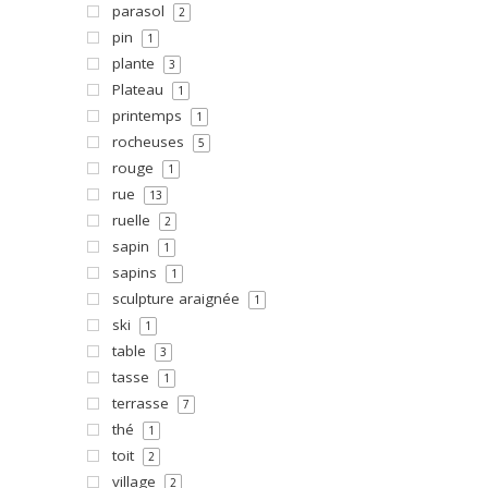
parasol
2
pin
1
plante
3
Plateau
1
printemps
1
rocheuses
5
rouge
1
rue
13
ruelle
2
sapin
1
sapins
1
sculpture araignée
1
ski
1
table
3
tasse
1
terrasse
7
thé
1
toit
2
village
2