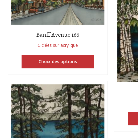
Banff Avenue 166
Giclées sur acrylique
Choix des options