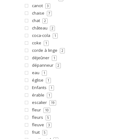
canot
3
chaise
7
chat
2
château
2
coca-cola
1
coke
1
corde à linge
2
déjeûner
1
dépanneur
2
eau
1
église
1
Enfants
1
érable
1
escalier
19
fleur
10
fleurs
5
fleuve
3
fruit
5