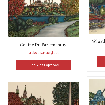
Whistl
Colline Du Parlement 171
Giclées sur acrylique
Choix des options