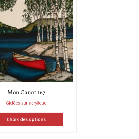
Mon Canot 167
Giclées sur acrylique
Choix des options