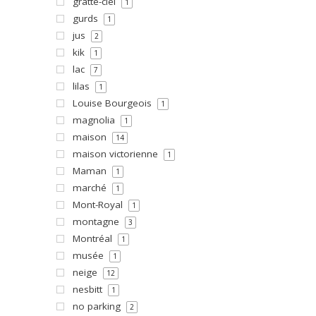
gratte-ciel
1
gurds
1
jus
2
kik
1
lac
7
lilas
1
Louise Bourgeois
1
magnolia
1
maison
14
maison victorienne
1
Maman
1
marché
1
Mont-Royal
1
montagne
3
Montréal
1
musée
1
neige
12
nesbitt
1
no parking
2