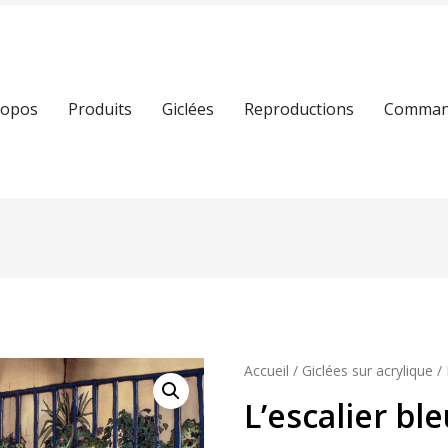
ropos
Produits
Giclées
Reproductions
Command
Accueil
/
Giclées sur acrylique
/ 
L’escalier bl