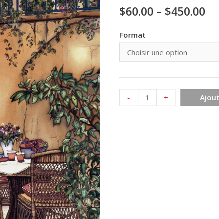
$
60.00
–
$
450.00
Format
quantité
-
+
Ajout
de
L'escalier
bleu
100