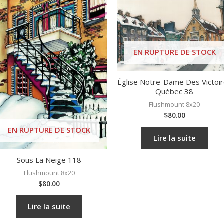
EN RUPTURE DE STOCK
Église Notre-Dame Des Victoi
Québec 38
Flushmount 8x20
$
80.00
EN RUPTURE DE STOCK
Lire la suite
Sous La Neige 118
Flushmount 8x20
$
80.00
Lire la suite