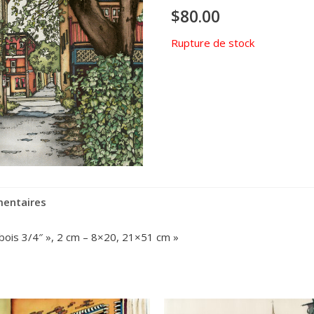
$
80.00
Rupture de stock
mentaires
 bois 3/4″ », 2 cm – 8×20, 21×51 cm »