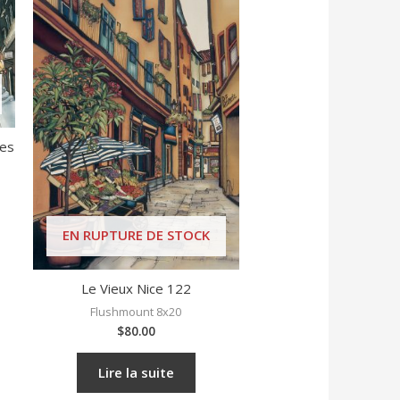
res
EN RUPTURE DE STOCK
Le Vieux Nice 122
Flushmount 8x20
$
80.00
Lire la suite