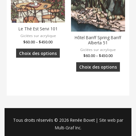
Le Thé Est Servi 101
Giclées sur acrylique
Hôtel Banff Spring Banff
$
60.00
–
$
450.00
Alberta 51
Giclées sur acrylique
Choix des options
$
60.00
–
$
450.00
Choix des options
Tous droits réservés © 2026
Renée Bovet
|
Site web par
Multi-Graf Inc.