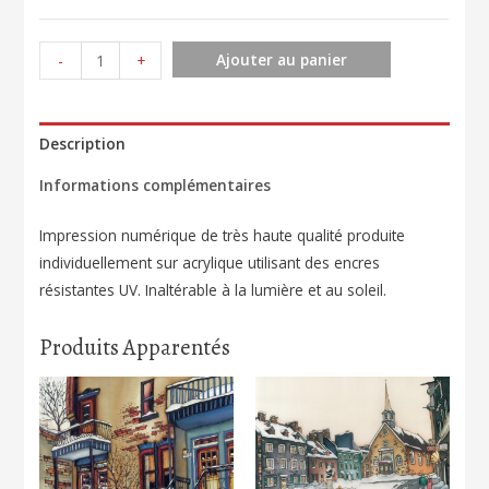
quantité
Ajouter au panier
-
+
de
Rue
Épic
Description
Paris
Informations complémentaires
132
Impression numérique de très haute qualité produite
individuellement sur acrylique utilisant des encres
résistantes UV. Inaltérable à la lumière et au soleil.
Produits Apparentés