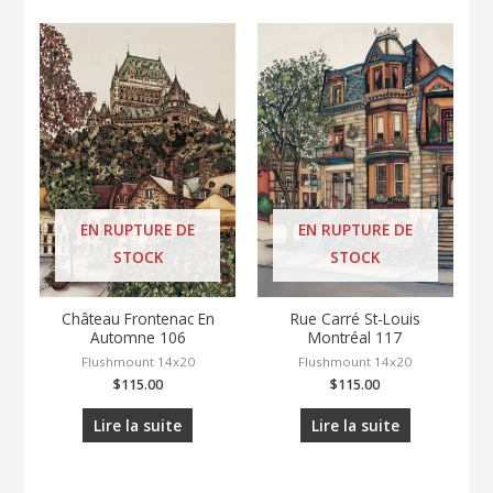
EN RUPTURE DE
EN RUPTURE DE
STOCK
STOCK
Château Frontenac En
Rue Carré St-Louis
Automne 106
Montréal 117
Flushmount 14x20
Flushmount 14x20
$
115.00
$
115.00
Lire la suite
Lire la suite