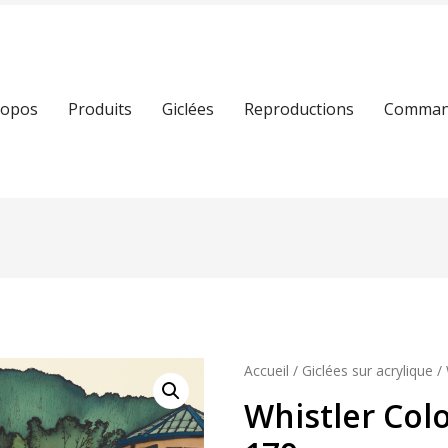
ropos
Produits
Giclées
Reproductions
Command
Accueil
/
Giclées sur acrylique
/ 
Whistler Col