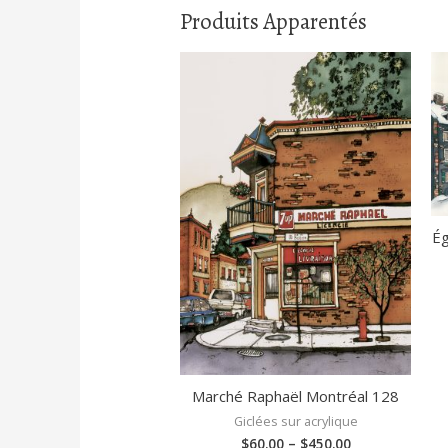
Produits Apparentés
Ég
Marché Raphaël Montréal 128
Giclées sur acrylique
$
60.00
–
$
450.00