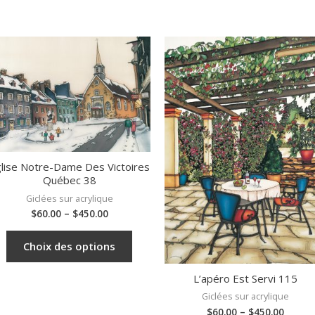
lise Notre-Dame Des Victoires
Québec 38
Giclées sur acrylique
$
60.00
–
$
450.00
Choix des options
L’apéro Est Servi 115
Giclées sur acrylique
$
60.00
–
$
450.00