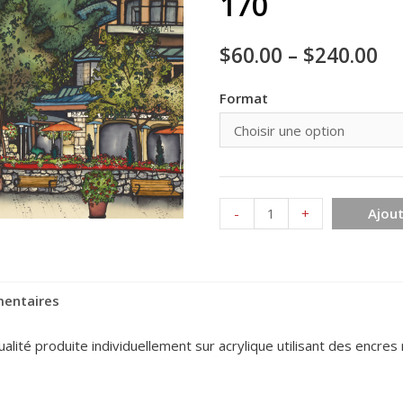
170
$
60.00
–
$
240.00
Format
quantité
-
+
Ajout
de
Whistler
Colombie
mentaires
Britanique
170
ité produite individuellement sur acrylique utilisant des encres r