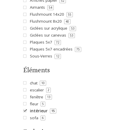
Affiches papier
52
Aimants
54
Flushmount 14x20
55
Flushmount 8x20
40
Giclées sur acrylique
53
Giclées sur canevas
53
Plaques 5x7
72
Plaques 5x7 encadrées
75
Sous-Verres
12
Éléments
chat
10
escalier
2
fenêtre
13
fleur
5
intérieur
15
sofa
6