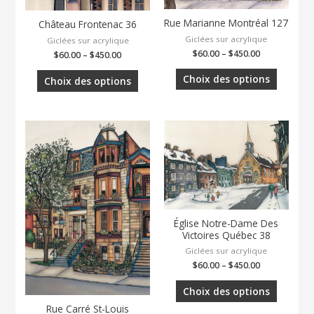
Rue Marianne Montréal 127
Château Frontenac 36
Giclées sur acrylique
Giclées sur acrylique
$
60.00
–
$
450.00
$
60.00
–
$
450.00
Choix des options
Choix des options
Église Notre-Dame Des
Victoires Québec 38
Giclées sur acrylique
$
60.00
–
$
450.00
Choix des options
Rue Carré St-Louis