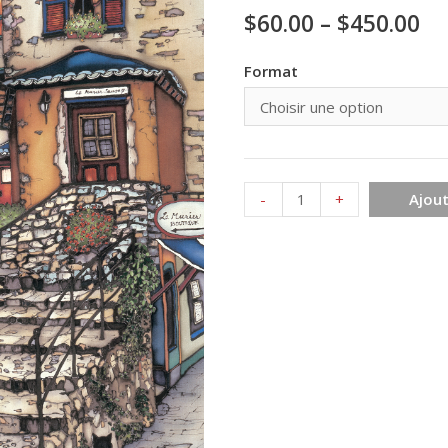
$
60.00
–
$
450.00
Format
quantité
-
+
Ajout
de
St-
Paul
de
Vence
France
120