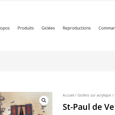
ropos
Produits
Giclées
Reproductions
Command
Accueil
/
Giclées sur acrylique
/ 
St-Paul de V