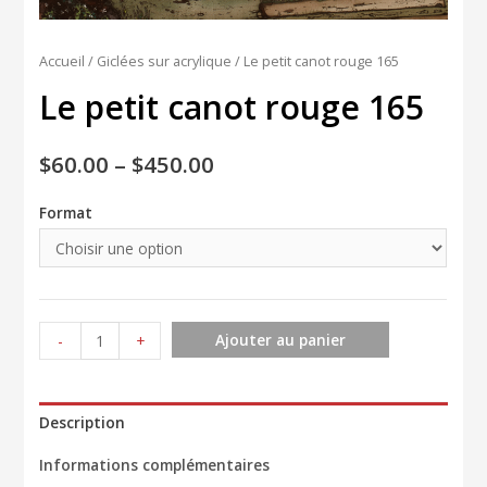
Accueil
/
Giclées sur acrylique
/ Le petit canot rouge 165
Le petit canot rouge 165
$
60.00
–
$
450.00
Format
quantité
Ajouter au panier
-
+
de
Le
petit
Description
canot
Informations complémentaires
rouge