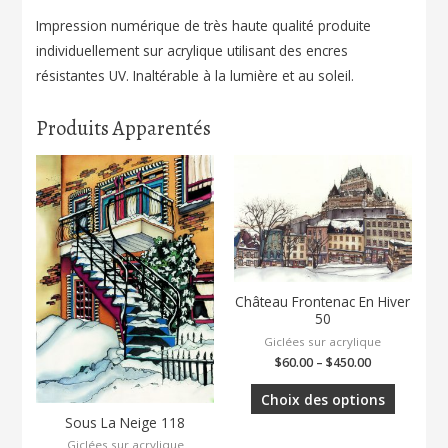
165
Impression numérique de très haute qualité produite
individuellement sur acrylique utilisant des encres
résistantes UV. Inaltérable à la lumière et au soleil.
Produits Apparentés
Château Frontenac En Hiver
50
Giclées sur acrylique
$
60.00
–
$
450.00
Choix des options
Sous La Neige 118
Giclées sur acrylique