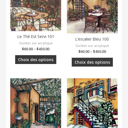
Le Thé Est Servi 101
L’escalier Bleu 100
Giclées sur acrylique
Giclées sur acrylique
$
60.00
–
$
450.00
$
60.00
–
$
450.00
Choix des options
Choix des options