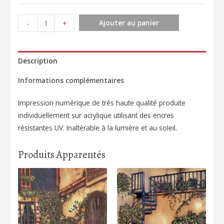
quantité
Ajouter au panier
-
+
de
Souvenirs
d'enfance
Description
158
Informations complémentaires
Impression numérique de très haute qualité produite
individuellement sur acrylique utilisant des encres
résistantes UV. Inaltérable à la lumière et au soleil.
Produits Apparentés