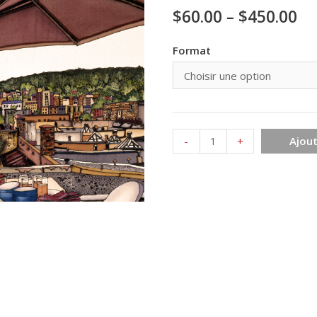
$
60.00
–
$
450.00
Format
quantité
-
+
Ajout
de
Vue
sur
la
montagne
105